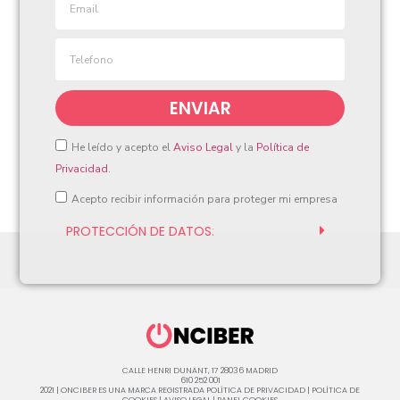
ENVIAR
He leído y acepto el
Aviso Legal
y la
Política de
Privacidad
.
Acepto recibir información para proteger mi empresa
PROTECCIÓN DE DATOS
:
CALLE HENRI DUNANT, 17 28036 MADRID
610 252 001
2021 | ONCIBER ES UNA MARCA REGISTRADA
POLÍTICA DE PRIVACIDAD
|
POLÍTICA DE
COOKIES
|
AVISO LEGAL
|
PANEL COOKIES