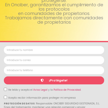
protegerse.
En Onciber, garantizamos el cumplimiento de
los protocolos
en comunidades de propietarios.
Trabajamos directamente con comunidades
de propietarios
¡Protégete!
He leído y acepto el
Aviso Legal
y la
Política de Privacidad
.
Acepto recibir información para proteger mi empresa
PROTECCIÓN DE DATOS
: Responsable: ONCIBER SEGURIDAD GESTIONADA, S.L.
Fines del tratamiento: mantener una relación comercial y enviar