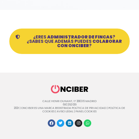
¿ERES
ADMINISTRADOR DE FINCAS
?
¿SABES QUE ADEMÁS PUEDES
COLABORAR
CON ONCIBER
?
CALLE HENRI DUNANT, 17 28036 MADRID
610 252 001
2021 | ONCIBER ES UNA MARCA REGISTRADA
POLÍTICA DE PRIVACIDAD
|
POLÍTICA DE
COOKIES
|
AVISO LEGAL
|
PANEL COOKIES