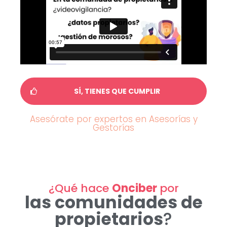
SÍ, TIENES QUE CUMPLIR
Asesórate por expertos en Asesorías y
Gestorías
¿Qué hace
Onciber
por
las comunidades de
propietarios
?