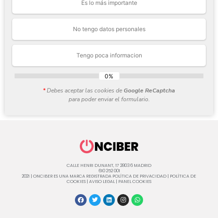
Es lo más importante
No tengo datos personales
Tengo poca informacion
0%
*
Debes aceptar las cookies de
Google ReCaptcha
para poder enviar el formulario.
CALLE HENRI DUNANT, 17 28036 MADRID
610 252 001
2021 | ONCIBER ES UNA MARCA REGISTRADA
POLÍTICA DE PRIVACIDAD
|
POLÍTICA DE
COOKIES
|
AVISO LEGAL
|
PANEL COOKIES