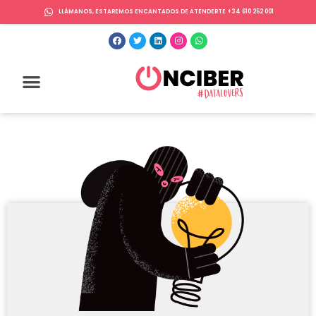
LLÁMANOS, ESTAREMOS ENCANTADOS DE ATENDERTE +34 610 252 001