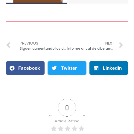
PREVIOUS
NEXT
Siguen aumentando los ciberataques durante el verano, entérate de como prevenirlos…
Informe anual de ciberamenazas de Dispositivos y Comunicaciones Móviles del CCN-CERT
Facebook
Twitter
LinkedIn
0
Article Rating